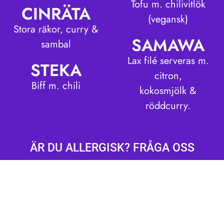
Tofu m. chilivitlök
CINRÄTA
(vegansk)
Stora räkor, curry &
SAMAWA
sambal
Lax filé serveras m.
STEKA
citron,
Biff m. chili
kokosmjölk &
röddcurry.
ÄR DU ALLERGISK? FRÅGA OSS