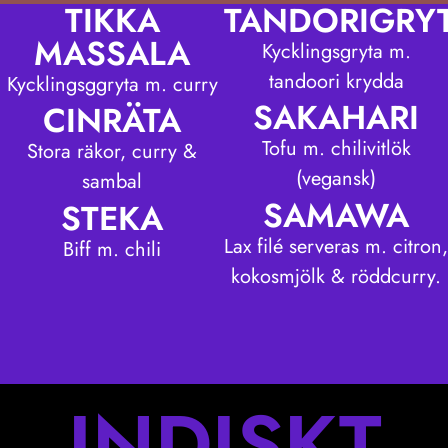
TIKKA
TANDORIGRY
MASSALA
Kycklingsgryta m.
tandoori krydda
Kycklingsggryta m. curry
SAKAHARI
CINRÄTA
Tofu m. chilivitlök
Stora räkor, curry &
(vegansk)
sambal
SAMAWA
STEKA
Lax filé serveras m. citron,
Biff m. chili
kokosmjölk & röddcurry.
INDISKT