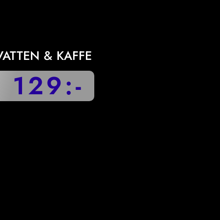
I
 VATTEN & KAFFE
 129:-